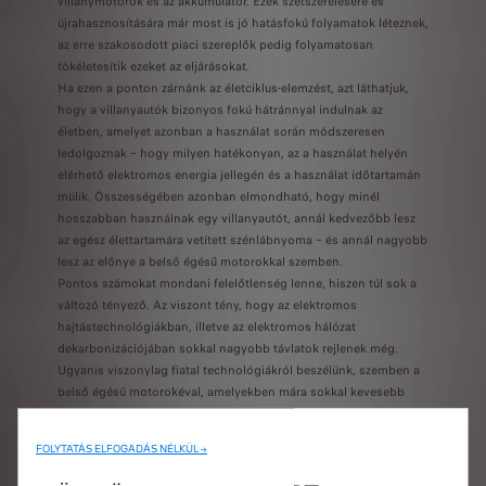
villanymotorok és az akkumulátor. Ezek szétszerelésére és
újrahasznosítására már most is jó hatásfokú folyamatok léteznek,
az erre szakosodott piaci szereplők pedig folyamatosan
tökéletesítik ezeket az eljárásokat.
Ha ezen a ponton zárnánk az életciklus-elemzést, azt láthatjuk,
hogy a villanyautók bizonyos fokú hátránnyal indulnak az
életben, amelyet azonban a használat során módszeresen
ledolgoznak – hogy milyen hatékonyan, az a használat helyén
elérhető elektromos energia jellegén és a használat időtartamán
múlik. Összességében azonban elmondható, hogy minél
hosszabban használnak egy villanyautót, annál kedvezőbb lesz
az egész élettartamára vetített szénlábnyoma – és annál nagyobb
lesz az előnye a belső égésű motorokkal szemben.
Pontos számokat mondani felelőtlenség lenne, hiszen túl sok a
változó tényező. Az viszont tény, hogy az elektromos
hajtástechnológiákban, illetve az elektromos hálózat
dekarbonizációjában sokkal nagyobb távlatok rejlenek még.
Ugyanis viszonylag fiatal technológiákról beszélünk, szemben a
belső égésű motorokéval, amelyekben mára sokkal kevesebb
fejlesztési tartalék maradt. Ha úgy nézzük, a benzin- és
dízelmotorok sokkal közelebb állnak a tökéletességhez, mint a
FOLYTATÁS ELFOGADÁS NÉLKÜL →
villanymotoros-akkumulátoros hajtásláncok, amelyeket ezzel
szemben aktívan és folyamatosan tökéletesítenek. Kiváló példa