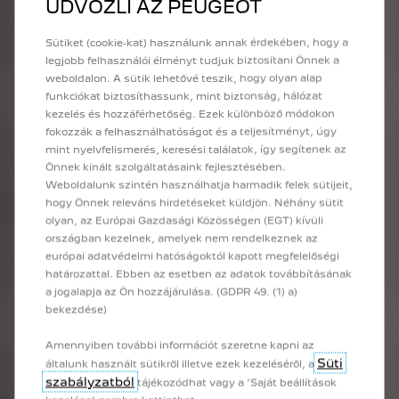
ÜDVÖZLI AZ PEUGEOT
erre a Peugeot e-208 modellfrissítése 2025 tavaszán, melynek
során szoftveres módosításokkal mintegy hat százalékkal növelni
Sütiket (cookie-kat) használunk annak érdekében, hogy a
tudták a hatótávolságot, azaz csökkenteni az
legjobb felhasználói élményt tudjuk biztosítani Önnek a
energiafelhasználást.
weboldalon. A sütik lehetővé teszik, hogy olyan alap
A fent felsorolt tételek és folyamati fázisok egyformák a
funkciókat biztosíthassunk, mint biztonság, hálózat
hagyományos és elektromos járművek esetében. Ott azonban,
kezelés és hozzáférhetőség. Ezek különböző módokon
ahol egy benzines vagy dízel autó számára végérvényesen véget
fokozzák a felhasználhatóságot és a teljesítményt, úgy
ér az út, a villanyautók előtt még mindig vannak lehetőségek.
mint nyelvfelismerés, keresési találatok, így segítenek az
Amikor ugyanis egy elektromos jármű eléri hasznos élettartama
Önnek kínált szolgáltatásaink fejlesztésében.
végét, az akkumulátora nem biztos, hogy csak darabjaira szedve,
Weboldalunk szintén használhatja harmadik felek sütijeit,
nyersanyagként hasznosítható újra. Hatalmas lehetőségek
hogy Önnek releváns hirdetéseket küldjön. Néhány sütit
vannak abban, hogy ezeket a nagyfeszültségű akkucsomagokat
olyan, az Európai Gazdasági Közösségen (EGT) kívüli
stacionárius, azaz telepített energiatároló rendszerekbe építsék
országban kezelnek, amelyek nem rendelkeznek az
be, ezzel akár megduplázva hasznos élettartamukat – az értékes
európai adatvédelmi hatóságoktól kapott megfelelőségi
nyersanyagokat még ezt követően is ki lehet nyerni belőlük, tehát
határozattal. Ebben az esetben az adatok továbbításának
nettó hozadékról beszélünk, nem kell választani a kétféle
a jogalapja az Ön hozzájárulása. (GDPR 49. (1) a)
újrahasznosítás között.
bekezdése)
Mindent összevetve, ha környezettudatosan szeretnénk autózni,
a villanyautóban sokkal több lehetőség rejlik, mint a belső égésű
Amennyiben további információt szeretne kapni az
motorral szerelt járművekben. A végeredmény természetesen
Süti
általunk használt sütikről illetve ezek kezeléséről, a
nagyban függ a külső feltételek teljesülésétől és a felhasználás
szabályzatból
tájékozódhat vagy a ’Saját beállítások
módjától, de már minimális odafigyelés és gondosság is olyan