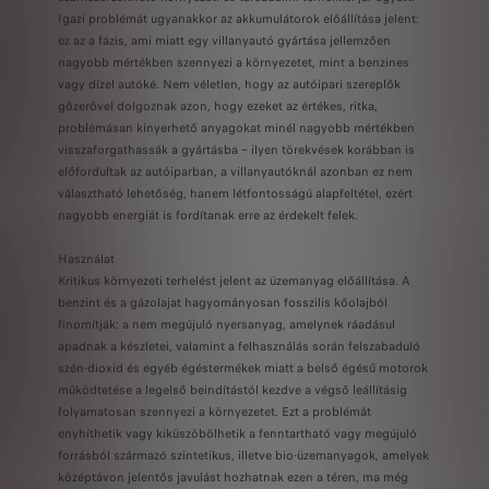
Igazi problémát ugyanakkor az akkumulátorok előállítása jelent:
ez az a fázis, ami miatt egy villanyautó gyártása jellemzően
nagyobb mértékben szennyezi a környezetet, mint a benzines
vagy dízel autóké. Nem véletlen, hogy az autóipari szereplők
gőzerővel dolgoznak azon, hogy ezeket az értékes, ritka,
problémásan kinyerhető anyagokat minél nagyobb mértékben
visszaforgathassák a gyártásba – ilyen törekvések korábban is
előfordultak az autóiparban, a villanyautóknál azonban ez nem
választható lehetőség, hanem létfontosságú alapfeltétel, ezért
nagyobb energiát is fordítanak erre az érdekelt felek.
Használat
Kritikus környezeti terhelést jelent az üzemanyag előállítása. A
benzint és a gázolajat hagyományosan fosszilis kőolajból
finomítják: a nem megújuló nyersanyag, amelynek ráadásul
apadnak a készletei, valamint a felhasználás során felszabaduló
szén-dioxid és egyéb égéstermékek miatt a belső égésű motorok
működtetése a legelső beindítástól kezdve a végső leállításig
folyamatosan szennyezi a környezetet. Ezt a problémát
enyhíthetik vagy kiküszöbölhetik a fenntartható vagy megújuló
forrásból származó szintetikus, illetve bio-üzemanyagok, amelyek
középtávon jelentős javulást hozhatnak ezen a téren, ma még