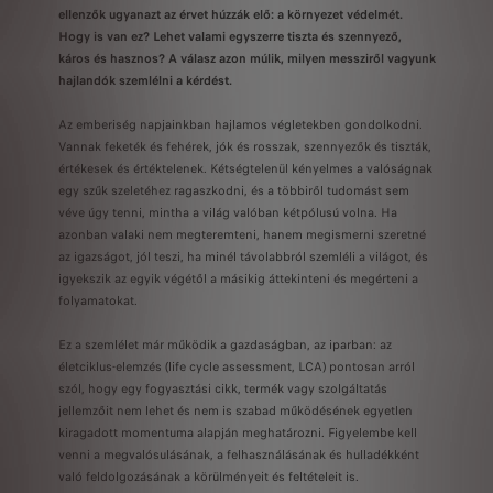
ellenzők ugyanazt az érvet húzzák elő: a környezet védelmét.
Hogy is van ez? Lehet valami egyszerre tiszta és szennyező,
káros és hasznos? A válasz azon múlik, milyen messziről vagyunk
hajlandók szemlélni a kérdést.
Az emberiség napjainkban hajlamos végletekben gondolkodni.
Vannak feketék és fehérek, jók és rosszak, szennyezők és tiszták,
értékesek és értéktelenek. Kétségtelenül kényelmes a valóságnak
egy szűk szeletéhez ragaszkodni, és a többiről tudomást sem
véve úgy tenni, mintha a világ valóban kétpólusú volna. Ha
azonban valaki nem megteremteni, hanem megismerni szeretné
az igazságot, jól teszi, ha minél távolabbról szemléli a világot, és
igyekszik az egyik végétől a másikig áttekinteni és megérteni a
folyamatokat.
Ez a szemlélet már működik a gazdaságban, az iparban: az
életciklus-elemzés (life cycle assessment, LCA) pontosan arról
szól, hogy egy fogyasztási cikk, termék vagy szolgáltatás
jellemzőit nem lehet és nem is szabad működésének egyetlen
kiragadott momentuma alapján meghatározni. Figyelembe kell
venni a megvalósulásának, a felhasználásának és hulladékként
való feldolgozásának a körülményeit és feltételeit is.