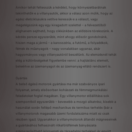
Amikor tehát feltesszük a kérdést, hogy környezetbarátnak
tekinthetők-e a villanyautók, akkor a válasz azon múlik, hogy az
egész életciklusukra vetítve keressük-e a választ, vagy
megelégszünk egy-egy kiragadott szelettel – a felvezetőből
alighanem sejthető, hogy cikkünkben az előbbire törekszünk. A
kérdés persze egyszerűbb, mint ahogy először gondolnánk,
hiszen maga a jármű – a karosszéria, a futómű, a folyadékok,
fémek és műanyagok – nagy vonalakban ugyanaz, akár
hagyományos vagy villanyautóról beszélünk. Az elemzésnél tehát
elég a különbségeket figyelembe venni: a hajtáslánc elemeit,
beleértve az üzemanyagot és az üzemanyag-ellátó rendszert is.
Gyártás
A belső égésű motorok gyártása ma már szabványos ipari
folyamat, amely elsősorban kohászati és fémmegmunkálási
feladatokat foglal magában. Egy villanymotor előállítása sok
szempontból egyszerűbb – kevesebb a mozgó alkatrész, kisebb a
használat során fellépő mechanikus és termikus terhelés (bár a
villanymotorok magasabb üzemi fordulatszáma miatt ez csak
részben igaz). Ugyanakkor a villanymotorok állandó mágneseinek
a gyártásához felhasznált ritkaföldfémek bányászata
számszerűsíthető környezeti és társadalmi terhekkel jár együtt.