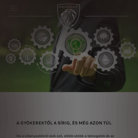
A GYÖKEREKTŐL A SÍRIG, ÉS MÉG AZON TÚL
Ha a villanyautókról esik szó, előbb-utóbb a támogatók és az