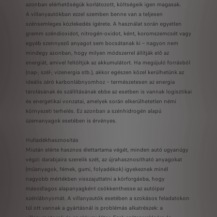
azonban elérhetőségük korlátozott, költségeik igen magasak.
A villanyautókban ezzel szemben benne van a teljesen
szénsemleges közlekedés ígérete. A használat során egyetlen
gramm széndioxidot, nitrogén-oxidot, ként, koromszemcsét vagy
egyéb szennyező anyagot sem bocsátanak ki – nagyon nem
mindegy azonban, hogy milyen módszerrel állítják elő az
energiát, amivel feltöltjük az akkumulátort. Ha megújuló forrásból
(nap-, szél-, vízenergia stb.), akkor egészen közel kerülhetünk az
ideális zéró karbonlábnyomhoz – természetesen az energia
tárolásának és szállításának ebbe az esetben is vannak logisztikai
és energetikai vonzatai, amelyek során elkerülhetetlen némi
környezeti terhelés. Ez azonban a szénhidrogén alapú
üzemanyagok esetében is érvényes.
Hulladékhasznosítás
Miután elérte hasznos élettartama végét, minden autó ugyanúgy
végzi: darabjaira szerelik szét, az újrahasznosítható anyagokat
(műanyagok, fémek, gumi, folyadékok) igyekeznek minél
nagyobb mértékben visszajuttatni a körforgásba, hogy
másodlagos alapanyagként csökkenthesse az autóipar
szénlábnyomát. A villanyautók esetében a szokásos feladatokon
túl ott vannak a gyártásnál is problémás alkatrészek: a