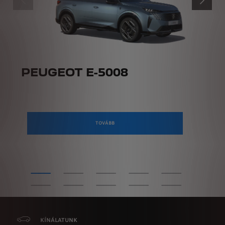
ELŐZŐ
KÖVETKE
PEUGEOT E-5008
TOVÁBB
KÍNÁLATUNK