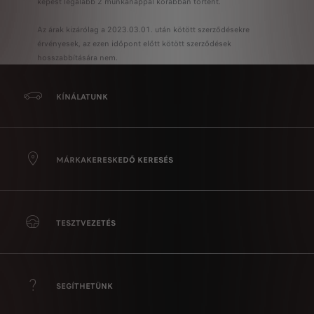
képest legalább 2 munkanappal korábban történt.
Az árak kizárólag a 2023.03.01. után kötött szerződésekre
érvényesek, az ezen időpont előtt kötött szerződések
hosszabbítására nem.
KÍNÁLATUNK
MÁRKAKERESKEDŐ KERESÉS
TESZTVEZETÉS
SEGÍTHETÜNK