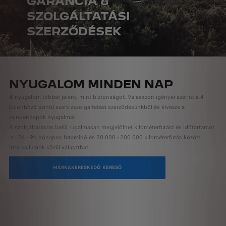
GARANCIA &
SZOLGÁLTATÁSI
SZERZŐDÉSEK
NYUGALOM MINDEN NAP
A nyugalom többet jelent, mint biztonságot. Válasszon igényei szerint a 4
különböző szintű szervizszolgáltatási szerződésünkből és élvezze a
mindennapok nyugalmát.
A szolgáltatáson belül rugalmasan megjelölhet kilométerfutást és időtartamot
is : 24 - 96 hónapos futamidő és 20 000 - 200 000 kilométerfutás közötti
intervallumok közül választhat.
MÁRKAKERESKEDŐ KERESŐ