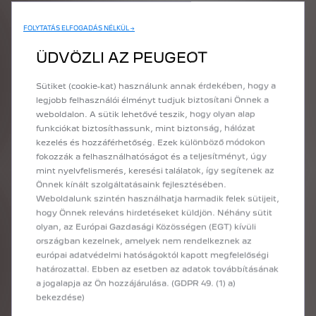
ÁLTALÁNOS SZERZŐDÉSI FELTÉTELEK
FOLYTATÁS ELFOGADÁS NÉLKÜL →
ÜDVÖZLI AZ PEUGEOT
OPTIWAY EXTRA
PRÉMIUM SZERZŐDÉS
Sütiket (cookie-kat) használunk annak érdekében, hogy a
legjobb felhasználói élményt tudjuk biztosítani Önnek a
weboldalon. A sütik lehetővé teszik, hogy olyan alap
PEUGEOT OPTIWAY EXTRA ÁRLISTA
funkciókat biztosíthassunk, mint biztonság, hálózat
kezelés és hozzáférhetőség. Ezek különböző módokon
fokozzák a felhasználhatóságot és a teljesítményt, úgy
mint nyelvfelismerés, keresési találatok, így segítenek az
ÁLTALÁNOS SZERZŐDÉSI FELTÉTELEK
Önnek kínált szolgáltatásaink fejlesztésében.
Weboldalunk szintén használhatja harmadik felek sütijeit,
hogy Önnek releváns hirdetéseket küldjön. Néhány sütit
olyan, az Európai Gazdasági Közösségen (EGT) kívüli
országban kezelnek, amelyek nem rendelkeznek az
JOGI MEGJEGYZÉS
európai adatvédelmi hatóságoktól kapott megfelelőségi
határozattal. Ebben az esetben az adatok továbbításának
*A feltüntetett tartalom tájékoztató jellegű A tájékoztatás nem
a jogalapja az Ön hozzájárulása. (GDPR 49. (1) a)
teljes körű és nem tekinthető szerződés hivatalos alapjának. A
bekezdése)
bemutatott szolgáltatások költségét kizárólag abban az esetben