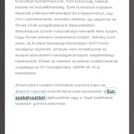
funkciókat biztosíthassunk, mint biztonság, hálózat
kezelés és hozzáférhetőség. Ezek különböző módokon
fokozzák a felhasználhatóságot és a teljesítményt, úgy
mint nyelvfelismerés, keresési találatok, így segítenek az
Önnek kínált szolgáltatásaink fejlesztésében.
Weboldalunk szintén használhatja harmadik felek sütijeit,
hogy Önnek releváns hirdetéseket küldjön. Néhány sütit
olyan, az Európai Gazdasági Közösségen (EGT) kívüli
országban kezelnek, amelyek nem rendelkeznek az
európai adatvédelmi hatóságoktól kapott megfelelőségi
határozattal. Ebben az esetben az adatok továbbításának
a jogalapja az Ön hozzájárulása. (GDPR 49. (1) a)
bekezdése)
RIFTER
Amennyiben további információt szeretne kapni az
Süti
általunk használt sütikről illetve ezek kezeléséről, a
szabályzatból
tájékozódhat vagy a ’Saját beállítások
kezelése’ gombra kattinthat.
ÁRLISTA