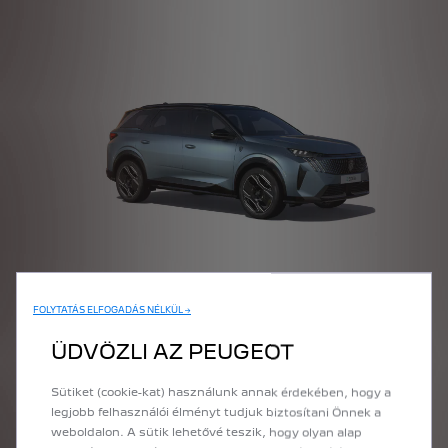
5008 SUV
FOLYTATÁS ELFOGADÁS NÉLKÜL →
ÜDVÖZLI AZ PEUGEOT
ÁRLISTA
Sütiket (cookie-kat) használunk annak érdekében, hogy a
legjobb felhasználói élményt tudjuk biztosítani Önnek a
weboldalon. A sütik lehetővé teszik, hogy olyan alap