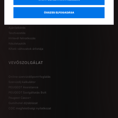
HASZNOS LINKEK
ÖSSZES ELFOGADÁSA
Árlisták
Konfigurátor
Ajánlatkérés
Tesztvezetés
Hírlevél feliratkozás
Készletautók
Kifutó változatok árlistája
VEVŐSZOLGÁLAT
Online szervizidőpont-foglalás
Szervizdíj-kalkulátor
PEUGEOT Assistance
PEUGEOT Szolgáltatás Bolt
Peugeot Casco+
Gumihotel díjtáblázat
COC megfelelőségi nyilatkozat