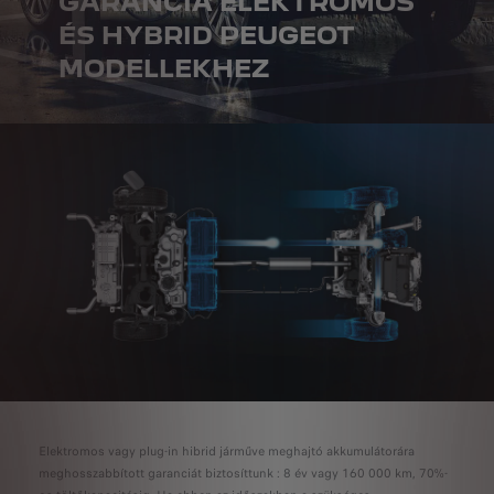
GARANCIA ELEKTROMOS
ÉS HYBRID PEUGEOT
MODELLEKHEZ
Elektromos vagy plug-in hibrid járműve meghajtó akkumulátorára
meghosszabbított garanciát biztosíttunk : 8 év vagy 160 000 km, 70%-