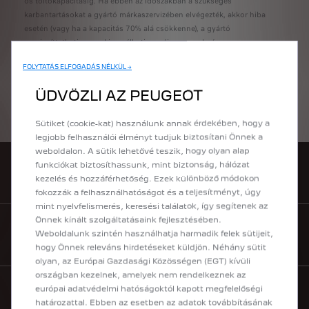
os töltőkapacitásig. Ha ebben az időszakban a szükséges
karbantartásokat a gyártó márkaszervizében elvégezték, akkor hiba
esetén (vagy ha a kapacitás 70% alá csökkenne), a gyártó
megjavíttathatja vagy kicserélheti egy új vagy szabványos
csereakkumulátorra.
FOLYTATÁS ELFOGADÁS NÉLKÜL →
Az akkumulátoron túl, a benzines vagy dízelmotoros modellekkel
ÜDVÖZLI AZ PEUGEOT
megegyező garanciát vállalunk autójára (gyártási hibára fényezésre és
átrozsdásodásra).
Sütiket (cookie-kat) használunk annak érdekében, hogy a
legjobb felhasználói élményt tudjuk biztosítani Önnek a
weboldalon. A sütik lehetővé teszik, hogy olyan alap
funkciókat biztosíthassunk, mint biztonság, hálózat
KÍNÁLATUNK
kezelés és hozzáférhetőség. Ezek különböző módokon
fokozzák a felhasználhatóságot és a teljesítményt, úgy
mint nyelvfelismerés, keresési találatok, így segítenek az
Önnek kínált szolgáltatásaink fejlesztésében.
Weboldalunk szintén használhatja harmadik felek sütijeit,
MÁRKAKERESKEDŐ KERESÉS
hogy Önnek releváns hirdetéseket küldjön. Néhány sütit
olyan, az Európai Gazdasági Közösségen (EGT) kívüli
országban kezelnek, amelyek nem rendelkeznek az
európai adatvédelmi hatóságoktól kapott megfelelőségi
TESZTVEZETÉS
határozattal. Ebben az esetben az adatok továbbításának