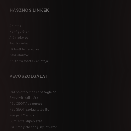
HASZNOS LINKEK
Árlisták
Konfigurátor
Ajánlatkérés
Tesztvezetés
Hírlevél feliratkozás
Készletautók
Kifutó változatok árlistája
VEVŐSZOLGÁLAT
Online szervizidőpont-foglalás
Szervizdíj-kalkulátor
PEUGEOT Assistance
PEUGEOT Szolgáltatás Bolt
Peugeot Casco+
Gumihotel díjtáblázat
COC megfelelőségi nyilatkozat