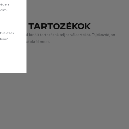
sségen
delmi
GEOT TARTOZÉKOK
etve ezek
l a Peugeot által kínált tartozékok teljes választékát. Tájékozódjon
lése’
 tartozékajánlatokról most.
ÁBB