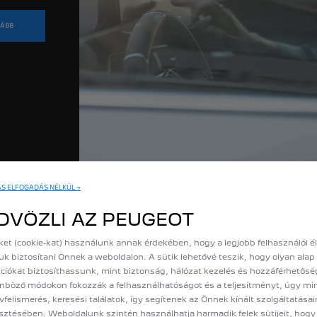
ÁBB
ÁS ELFOGADÁS NÉLKÜL →
DVÖZLI AZ PEUGEOT
ket (cookie-kat) használunk annak érdekében, hogy a legjobb felhasználói 
uk biztosítani Önnek a weboldalon. A sütik lehetővé teszik, hogy olyan alap
ciókat biztosíthassunk, mint biztonság, hálózat kezelés és hozzáférhetősé
nböző módokon fokozzák a felhasználhatóságot és a teljesítményt, úgy mi
vfelismerés, keresési találatok, így segítenek az Önnek kínált szolgáltatása
esztésében. Weboldalunk szintén használhatja harmadik felek sütijeit, hog