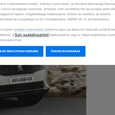
váns hirdetéseket küldjön. Néhány sütit olyan, az Európai Gazdasági Közö
) kívüli országban kezelnek, amelyek nem rendelkeznek az európai adatvé
ságoktól kapott megfelelőségi határozattal. Ebben az esetben az adatok
bbításának a jogalapja az Ön hozzájárulása. (GDPR 49. (1) a) bekezdése)
PEU
nyiben további információt szeretne kapni az általunk használt sütikről ill
Fedezze fe
Süti szabályzatból
léséről, a
tájékozódhat vagy a ’Saját beállítások keze
a PEUGEOT
ra kattinthat.
SAJÁT BEÁLLÍTÁSOK KEZELÉSE
ÖSSZES ELFOGADÁSA
TOV