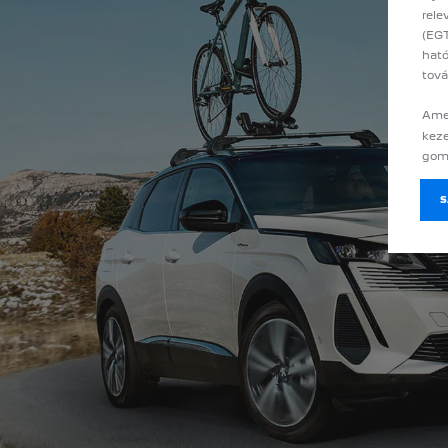
rele
(EGT
ható
tová
Amen
keze
gomb