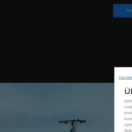
TOV
FOLYTAT
Ü
Süti
tudj
funk
külö
nyel
fejl