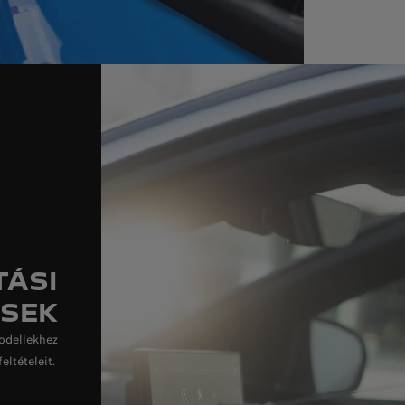
TÁSI
SEK
odellekhez
eltételeit.