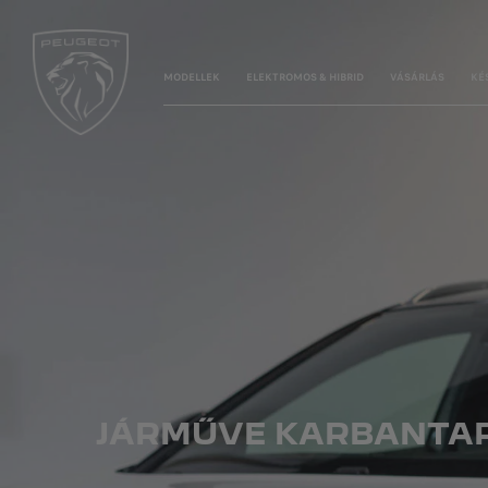
MODELLEK
ELEKTROMOS & HIBRID
VÁSÁRLÁS
KÉ
JÁRMŰVE KARBANTA