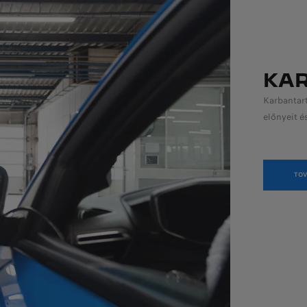
KA
Karbantart
előnyeit é
TOV