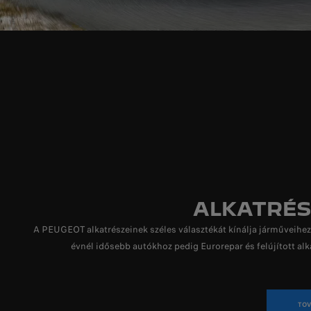
ALKATRÉ
A PEUGEOT alkatrészeinek széles választékát kínálja járműveihez:
évnél idősebb autókhoz pedig Eurorepar és felújított alk
TOV