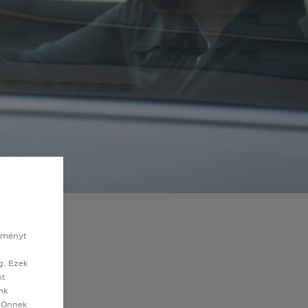
élményt
g. Ezek
nt
ink
y Önnek