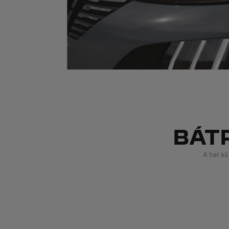
BÁT
A hat kü