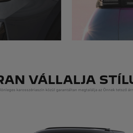
RAN VÁLLALJA STÍL
lönleges karosszériaszín közül garantáltan megtalálja az Önnek tetsző ár