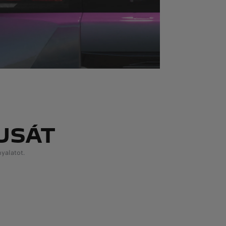
USÁT
nyalatot.