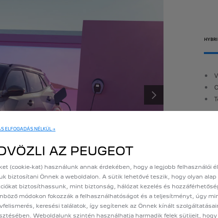
HYBR
egyes fogyasztás:
5,6 L /100 km
V
O2-kibocsátás (vegyes):
127 g/km
C
eljesítmény
: 100 LE
T
KÖVETKEZŐ
ÁS ELFOGADÁS NÉLKÜL →
AJÁNLATKÉRÉS
DVÖZLI AZ PEUGEOT
ket (cookie-kat) használunk annak érdekében, hogy a legjobb felhasználói 
uk biztosítani Önnek a weboldalon. A sütik lehetővé teszik, hogy olyan alap
ciókat biztosíthassunk, mint biztonság, hálózat kezelés és hozzáférhetősé
nböző módokon fokozzák a felhasználhatóságot és a teljesítményt, úgy mi
vfelismerés, keresési találatok, így segítenek az Önnek kínált szolgáltatása
esztésében. Weboldalunk szintén használhatja harmadik felek sütijeit, hog