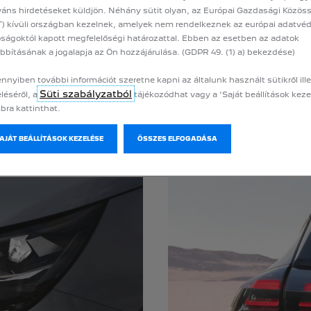
váns hirdetéseket küldjön. Néhány sütit olyan, az Európai Gazdasági Közö
) kívüli országban kezelnek, amelyek nem rendelkeznek az európai adatvé
ALLURE
ságoktól kapott megfelelőségi határozattal. Ebben az esetben az adatok
bbításának a jogalapja az Ön hozzájárulása. (GDPR 49. (1) a) bekezdése)
 az új Full LED-es fényszórók három hosszú karmot formáznak, és hátul is
nyiben további információt szeretne kapni az általunk használt sütikről ill
Süti szabályzatból
rács erős személyiséget kölcsönöznek az autónak, mely egyszerre robuszt
léséről, a
tájékozódhat vagy a ’Saját beállítások keze
ra kattinthat.
SAJÁT BEÁLLÍTÁSOK KEZELÉSE
ÖSSZES ELFOGADÁSA