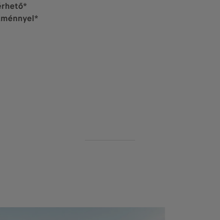
érhető*
ezménnyel*