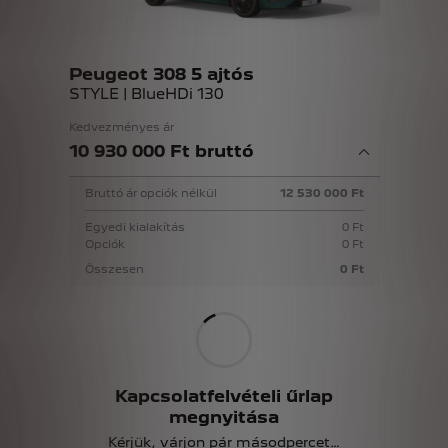
Peugeot 308 5 ajtós
STYLE | BlueHDi 130
Kedvezményes ár
10 930 000 Ft bruttó
Bruttó ár opciók nélkül
12 530 000 Ft
Egyedi kialakítás
0 Ft
Opciók
0 Ft
Összesen
0 Ft
Kapcsolatfelvételi űrlap
megnyitása
Kérjük, várjon pár másodpercet…