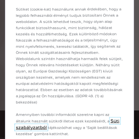
WLTP
szabvány
(az
Európai
Bizottság
2017/948
Sütiket (cookie-kat) használunk annak érdekében, hogy a
ajánlása)
szerint
kerültek
megállapításra.
Az
értékek
nem
veszik
figyelembe
a
használati
legjobb felhasználói élményt tudjuk biztosítani Önnek a
feltételeket,
a
vezetési
stílust,
a
felszereléseket
weboldalon. A sütik lehetővé teszik, hogy olyan alap
és
az
opciókat,
és
a
gumiabroncs
típusától
funkciókat biztosíthassunk, mint biztonság, hálózat
függően
is
változhatnak.
Az
üzemanyag-
kezelés és hozzáférhetőség. Ezek különböző módokon
fogyasztási
,
CO2-kibocsátási
és
hatótáv
fokozzák a felhasználhatóságot és a teljesítményt, úgy
adatokról
bővebb
információt
a
mint nyelvfelismerés, keresési találatok, így segítenek az
márkakereskedésekben
talál.
Önnek kínált szolgáltatásaink fejlesztésében.
Weboldalunk szintén használhatja harmadik felek sütijeit,
hogy Önnek releváns hirdetéseket küldjön. Néhány sütit
ÁLLÍTSA ÖSSZE AZ ÚJ
olyan, az Európai Gazdasági Közösségen (EGT) kívüli
országban kezelnek, amelyek nem rendelkeznek az
PEUGEOT 308 MODELLJÉT
európai adatvédelmi hatóságoktól kapott megfelelőségi
Érdekli a Peugeot 308 modell? Szabja személyre a Peugeot konfigurátor
határozattal. Ebben az esetben az adatok továbbításának
segítségével: válassza ki a felszereltségi szintet, a motorizációt, a színt
a jogalapja az Ön hozzájárulása. (GDPR 49. (1) a)
és az extrákat, majd képzelje el magát jövőbeli tölthető kompakt
bekezdése)
limuzinja volánja mögött!
Amennyiben további információt szeretne kapni az
Süti
általunk használt sütikről illetve ezek kezeléséről, a
KÍNÁLATUNK
szabályzatból
tájékozódhat vagy a ’Saját beállítások
kezelése’ gombra kattinthat.