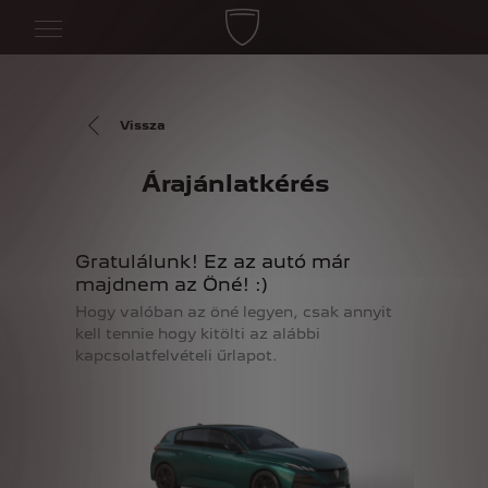
Vissza
Árajánlatkérés
Gratulálunk! Ez az autó már
majdnem az Öné! :)
Hogy valóban az öné legyen, csak annyit
kell tennie hogy kitölti az alábbi
kapcsolatfelvételi űrlapot.