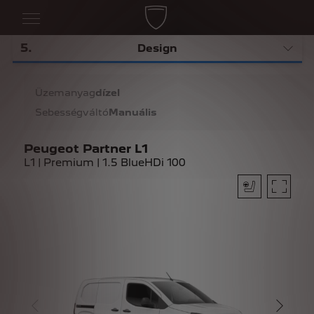
5
.
Design
Üzemanyag
dízel
Sebességváltó
Manuális
Peugeot Partner L1
L1 | Premium | 1.5 BlueHDi 100