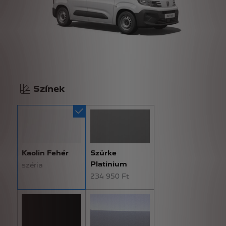
Színek
Kaolin Fehér
Szürke
Platinium
széria
234 950 Ft