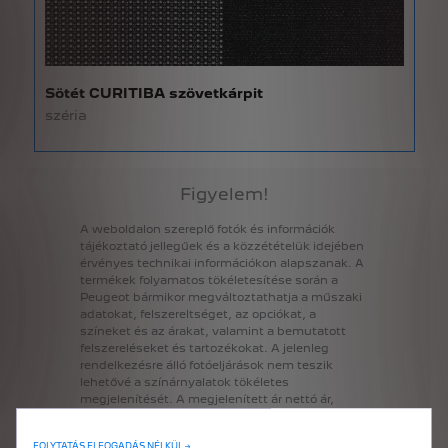
Sötét CURITIBA szövetkárpit
széria
Figyelem!
A
weboldalon
szereplő
fotók
és
információk
tájékoztató
jellegűek
és
a
közzétételük
idejében
érvényes
technikai
információkon
alapszanak.
A
termékek
folyamatos
tökéletesítése
során
a
Peugeot
bármikor
megváltoztathatja
a
műszaki
adatokat,
felszereltséget,
az
opciókat,
a
színeket
és
az
árakat,
valamint
a
bemutatott
felszereléseket
és
tartozékokat.
A
jelenleg
rendelkezésre
álló
fotóeljárások
nem
teszik
lehetővé
a
színárnyalatok
tökéletes
megjelenítését.
A
megjelenített
ár
nettó
ár,
amely
nem
tartalmazza
az
ÁFÁ-t;
a
bruttó
árra
a
kép
alatt
található
gomb
segítségével
válthat
át.
FOLYTATÁS ELFOGADÁS NÉLKÜL →