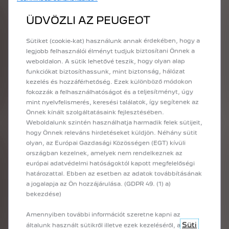
A
konfigurátor
használata
következésképp
általános
információkkal
szolgál,
így
nem
ÜDVÖZLI AZ PEUGEOT
tekinthető
szerződés
hivatalos
alapjának.
Pontosabb
és
bővebb
felvilágosítás
–
ideértve
a
vállalati
ügyfeleink
részére
szóló
ajánlatokat
is
–
Sütiket (cookie-kat) használunk annak érdekében, hogy a
érdekében
kérjük,
forduljon
legjobb felhasználói élményt tudjuk biztosítani Önnek a
márkakereskedőjéhez.
weboldalon. A sütik lehetővé teszik, hogy olyan alap
A
feltüntetett
üzemanyag-fogyasztási
és
CO2-
kibocsátási
értékek
az
új
WLTP
szabvány
(az
funkciókat biztosíthassunk, mint biztonság, hálózat
Európai
Bizottság
2017/948
ajánlása)
szerint
kezelés és hozzáférhetőség. Ezek különböző módokon
kerültek
megállapításra,
majd
a
kapott
adatokat
fokozzák a felhasználhatóságot és a teljesítményt, úgy
az
egyes
gépjárművek
összehasonlíthatósága
mint nyelvfelismerés, keresési találatok, így segítenek az
érdekében
átváltottuk
NEDC-értékekre.
Bővebb
Önnek kínált szolgáltatásaink fejlesztésében.
információért
forduljon
márkakereskedőjéhez!
Az
Weboldalunk szintén használhatja harmadik felek sütijeit,
értékek
nem
veszik
figyelembe
a
használati
feltételeket,
a
vezetési
stílust,
a
felszereléseket
hogy Önnek releváns hirdetéseket küldjön. Néhány sütit
és
az
opciókat,
és
a
gumiabroncs
típusától
olyan, az Európai Gazdasági Közösségen (EGT) kívüli
függően
is
változhatnak.
Az
üzemanyag-
országban kezelnek, amelyek nem rendelkeznek az
fogyasztási
és
CO2-kibocsátási
adatokról
európai adatvédelmi hatóságoktól kapott megfelelőségi
bővebb
információt
a
márkakereskedésekben
határozattal. Ebben az esetben az adatok továbbításának
talál.
a jogalapja az Ön hozzájárulása. (GDPR 49. (1) a)
A
WLTP
szabvány
szerinti
értékek
(az
Európai
bekezdése)
Bizottság
2017/948
ajánlása).
2018.
szeptember
1-jétől
az
új
gépjárművek
típusjóváhagyása
a
Amennyiben további információt szeretne kapni az
könnyűgépjárművekre
vonatkozó,
világszinten
Süti
általunk használt sütikről illetve ezek kezeléséről, a
összehangolt
vizsgálati
eljárás
(WLTP)
alapján