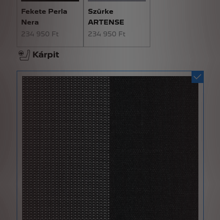
Fekete Perla
Szürke
Nera
ARTENSE
234 950 Ft
234 950 Ft
Kárpit