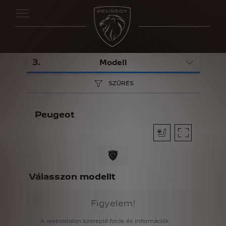
3
.
Modell
SZŰRÉS
Peugeot
Válasszon modellt
Figyelem!
A
weboldalon
szereplő
fotók
és
információk