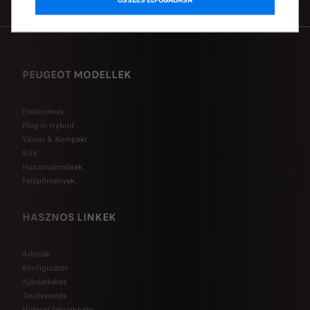
ÖSSZES ELFOGADÁSA
PEUGEOT MODELLEK
Elektromos
Plug-in Hybrid
Városi & Kompakt
SUV
Haszonjárművek
Felépítmények
HASZNOS LINKEK
Árlisták
Konfigurátor
Ajánlatkérés
Tesztvezetés
Hírlevél feliratkozás