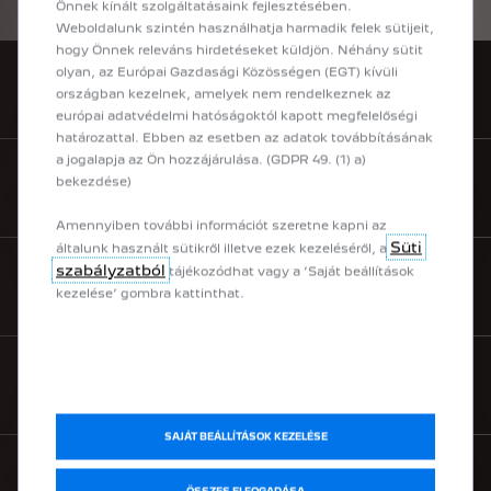
Önnek kínált szolgáltatásaink fejlesztésében.
országa
PEUGEOT
honlapján
talál.
Weboldalunk szintén használhatja harmadik felek sütijeit,
hogy Önnek releváns hirdetéseket küldjön. Néhány sütit
olyan, az Európai Gazdasági Közösségen (EGT) kívüli
KÍNÁLATUNK
országban kezelnek, amelyek nem rendelkeznek az
európai adatvédelmi hatóságoktól kapott megfelelőségi
határozattal. Ebben az esetben az adatok továbbításának
a jogalapja az Ön hozzájárulása. (GDPR 49. (1) a)
bekezdése)
MÁRKAKERESKEDŐ KERESÉS
Amennyiben további információt szeretne kapni az
Süti
általunk használt sütikről illetve ezek kezeléséről, a
szabályzatból
tájékozódhat vagy a ’Saját beállítások
TESZTVEZETÉS
kezelése’ gombra kattinthat.
SEGÍTHETÜNK
SAJÁT BEÁLLÍTÁSOK KEZELÉSE
KAPCSOLATFELVÉTEL