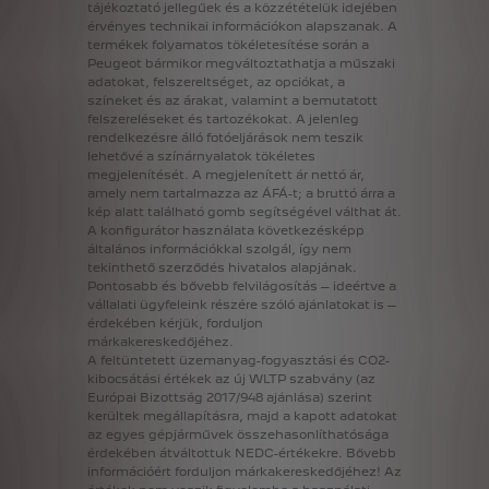
tájékoztató
jellegűek
és
a
közzétételük
idejében
érvényes
technikai
információkon
alapszanak.
A
termékek
folyamatos
tökéletesítése
során
a
Peugeot
bármikor
megváltoztathatja
a
műszaki
adatokat,
felszereltséget,
az
opciókat,
a
színeket
és
az
árakat,
valamint
a
bemutatott
felszereléseket
és
tartozékokat.
A
jelenleg
rendelkezésre
álló
fotóeljárások
nem
teszik
lehetővé
a
színárnyalatok
tökéletes
megjelenítését.
A
megjelenített
ár
nettó
ár,
amely
nem
tartalmazza
az
ÁFÁ-t;
a
bruttó
árra
a
kép
alatt
található
gomb
segítségével
válthat
át.
A
konfigurátor
használata
következésképp
általános
információkkal
szolgál,
így
nem
tekinthető
szerződés
hivatalos
alapjának.
Pontosabb
és
bővebb
felvilágosítás
–
ideértve
a
vállalati
ügyfeleink
részére
szóló
ajánlatokat
is
–
érdekében
kérjük,
forduljon
márkakereskedőjéhez.
A
feltüntetett
üzemanyag-fogyasztási
és
CO2-
kibocsátási
értékek
az
új
WLTP
szabvány
(az
Európai
Bizottság
2017/948
ajánlása)
szerint
kerültek
megállapításra,
majd
a
kapott
adatokat
az
egyes
gépjárművek
összehasonlíthatósága
érdekében
átváltottuk
NEDC-értékekre.
Bővebb
információért
forduljon
márkakereskedőjéhez!
Az