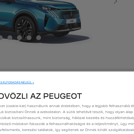
ó
ÁS ELFOGADÁS NÉLKÜL →
DVÖZLI AZ PEUGEOT
Figyelem!
ket (cookie-kat) használunk annak érdekében, hogy a legjobb felhasználói 
uk biztosítani Önnek a weboldalon. A sütik lehetővé teszik, hogy olyan alap
s
információk
tájékoztató
jellegűek
és
a
közzétételük
idejében
érvényes
tec
ciókat biztosíthassunk, mint biztonság, hálózat kezelés és hozzáférhetősé
amatos
tökéletesítése
során
a
Peugeot
bármikor
megváltoztathatja
a
műszak
nböző módokon fokozzák a felhasználhatóságot és a teljesítményt, úgy mi
kat,
valamint
a
bemutatott
felszereléseket
és
tartozékokat.
A
jelenleg
rende
vfelismerés, keresési találatok, így segítenek az Önnek kínált szolgáltatása
tok
tökéletes
megjelenítését.
A
megjelenített
kedvezményes
ár
fogyasztók