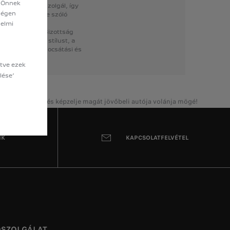
y Önnek
információkkal
szolgál,
így
sségen
gyfeleink
részére
szóló
delmi
ny
(az
Európai
Bizottság
leket,
a
vezetési
stílust,
a
sztási
,
CO2-kibocsátási
és
etve ezek
lése’
 és az opciókat, és képzelje magát jövőbeli autója volánja mögé!
NK
KAPCSOLATFELVÉTEL
ŐSZOLGÁLAT