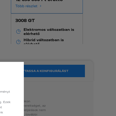
Több részlet
3008 GT
Elektromos változatban is
elérhető
Hibrid változatban is
elérhető
Induló kedvezményes ár
14 500 000 Ft bruttó
Több részlet
FOLYTASSA A KONFIGURÁLÁST
élményt
hnikai
információkon
g. Ezek
i
adatokat,
felszereltséget,
az
nt
lkezésre
álló
fotóeljárások
nem
ink
esetén
érvényes;
további