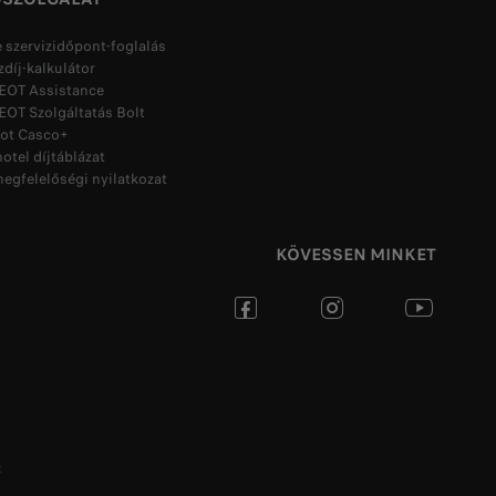
 szervizidőpont-foglalás
zdíj-kalkulátor
OT Assistance
OT Szolgáltatás Bolt
ot Casco+
tel díjtáblázat
egfelelőségi nyilatkozat
KÖVESSEN MINKET
t