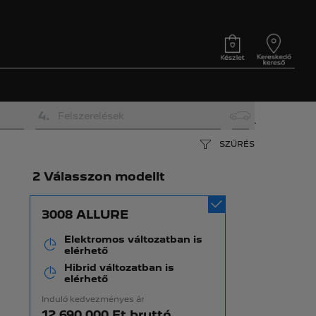
4
.
Felszerelések
SZŰRÉS
2 Válasszon modellt
3008 ALLURE
Elektromos változatban is
elérhető
Hibrid változatban is
elérhető
Induló kedvezményes ár
12 690 000 Ft bruttó