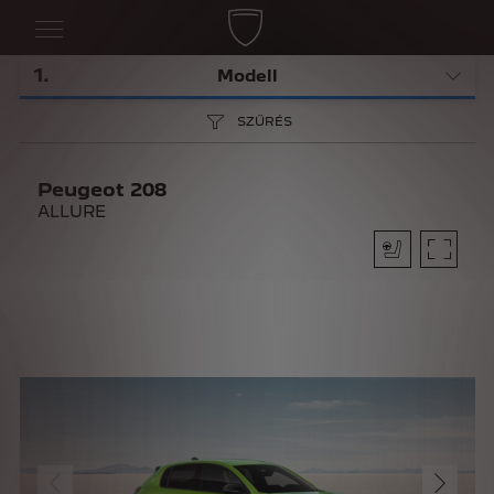
1
.
Modell
SZŰRÉS
Peugeot 208
ALLURE