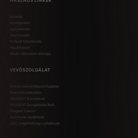
HASZNOS LINKEK
Árlisták
Konfigurátor
Ajánlatkérés
Tesztvezetés
Hírlevél feliratkozás
Készletautók
Kifutó változatok árlistája
VEVŐSZOLGÁLAT
Online szervizidőpont-foglalás
Szervizdíj-kalkulátor
PEUGEOT Assistance
PEUGEOT Szolgáltatás Bolt
Peugeot Casco+
Gumihotel díjtáblázat
COC megfelelőségi nyilatkozat