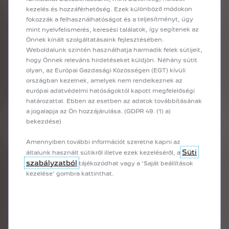
suivantes : Live, Active, Style, Allure, Active Auto Ecole, Allure Auto Ecole,
kezelés és hozzáférhetőség. Ezek különböző módokon
Roadtrip et GT pour les versions thermiques et Active, Style, Allure, Roadtrip et
fokozzák a felhasználhatóságot és a teljesítményt, úgy
GT pour les versions électriques.
mint nyelvfelismerés, keresési találatok, így segítenek az
Vous êtes un professionnel ? Découvrez également nos versions Business
Önnek kínált szolgáltatásaink fejlesztésében.
avec les Peugeot 208 Active Business et Peugeot 208 Allure Business.
Weboldalunk szintén használhatja harmadik felek sütijeit,
Disponibles également en version électrique et thermique.
hogy Önnek releváns hirdetéseket küldjön. Néhány sütit
olyan, az Európai Gazdasági Közösségen (EGT) kívüli
CHOISISSEZ VOTRE MOTORISATION
országban kezelnek, amelyek nem rendelkeznek az
európai adatvédelmi hatóságoktól kapott megfelelőségi
Offrez-vous la liberté de choisir la motorisation qui vous convient pour votre
határozattal. Ebben az esetben az adatok továbbításának
Peugeot 208 5 portes:
a jogalapja az Ön hozzájárulása. (GDPR 49. (1) a)
- En électrique, vous vous assurez la possibilité de circuler selon vos envies, y
bekezdése)
compris dans les zones à circulation restreinte.
- En thermique, vous choisissez parmi les motorisations performantes et
Amennyiben további információt szeretne kapni az
efficientes essence ou diesel.
Süti
általunk használt sütikről illetve ezek kezeléséről, a
szabályzatból
tájékozódhat vagy a ’Saját beállítások
UN DESIGN ET DES TECHNOLOGIES ADAPTÉS
kezelése’ gombra kattinthat.
En fonction de la version choisie, différentes options s’offrent également à
vous, au niveau du design notamment mais aussi au niveau des technologies.
Au niveau du design, des différences sont notables au niveau des jantes, du
volant, des phares LED ainsi que des finitions présentes sur le tableau de bord
notamment.
Quant aux technologies, en fonction de la version que vous choisirez,