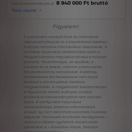
8 940 000 Ft bruttó
Induló kedvezményes ár
Több részlet
Figyelem!
A
weboldalon
szereplő
fotók
és
információk
tájékoztató
jellegűek
és
a
közzétételük
idejében
érvényes
technikai
információkon
alapszanak.
A
termékek
folyamatos
tökéletesítése
során
a
Peugeot
bármikor
megváltoztathatja
a
műszaki
adatokat,
felszereltséget,
az
opciókat,
a
színeket
és
az
árakat,
valamint
a
bemutatott
felszereléseket
és
tartozékokat.
A
jelenleg
rendelkezésre
álló
fotóeljárások
nem
teszik
lehetővé
a
színárnyalatok
tökéletes
megjelenítését.
A
megjelenített
kedvezményes
ár
fogyasztók
esetén
érvényes;
további
akciókkal
és
kedvezményekkel
nem
vonható
össze.
A
konfigurátor
használata
következésképp
általános
információkkal
szolgál,
így
nem
tekinthető
szerződés
hivatalos
alapjának.
Pontosabb
és
bővebb
felvilágosítás
–
ideértve
a
vállalati
ügyfeleink
részére
szóló
ajánlatokat
is
–
érdekében
kérjük,
forduljon
márkakereskedőjéhez.