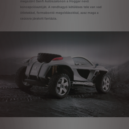
megszűnt Genfi Autószalonon a Hoggar nevű
koncepcióautóját. A rendhagyó kétüléses tele van vad
ötletekkel, formabontó megoldásokkal, azaz maga a
csúcsra járatott fantázia.