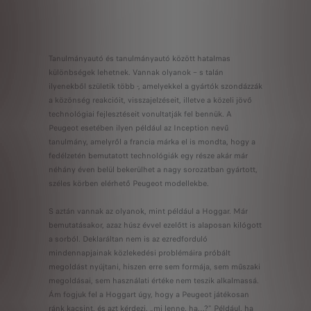
Tanulmányautó és tanulmányautó között hatalmas
különbségek lehetnek. Vannak olyanok – s talán
ilyenekből születik több -, amelyekkel a gyártók szondázzák
a közönség reakcióit, visszajelzéseit, illetve a közeli jövő
technológiai fejlesztéseit vonultatják fel bennük. A
Peugeot esetében ilyen például az Inception nevű
tanulmány, amelyről a francia márka el is mondta, hogy a
fedélzetén bemutatott technológiák egy része akár már
néhány éven belül bekerülhet a nagy sorozatban gyártott,
széles körben elérhető Peugeot modellekbe.
S aztán vannak az olyanok, mint például a Hoggar. Már
bemutatásakor, azaz húsz évvel ezelőtt is alaposan kilógott
a sorból. Deklaráltan nem is az ezredforduló
mindennapjainak közlekedési problémáira próbált
megoldást nyújtani, hiszen erre sem formája, sem műszaki
megoldásai, sem használati értéke nem teszik alkalmassá.
Ám fogjuk fel a Hoggart úgy, hogy a Peugeot játékosan
ránk kacsint, és azt kérdezi, „mi lenne, ha…?” Például, ha