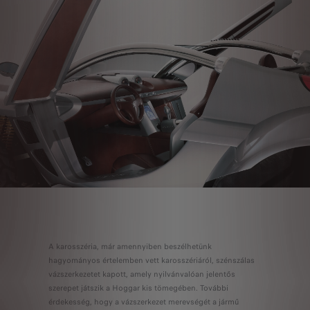
A karosszéria, már amennyiben beszélhetünk
hagyományos értelemben vett karosszériáról, szénszálas
vázszerkezetet kapott, amely nyilvánvalóan jelentős
szerepet játszik a Hoggar kis tömegében. További
érdekesség, hogy a vázszerkezet merevségét a jármű