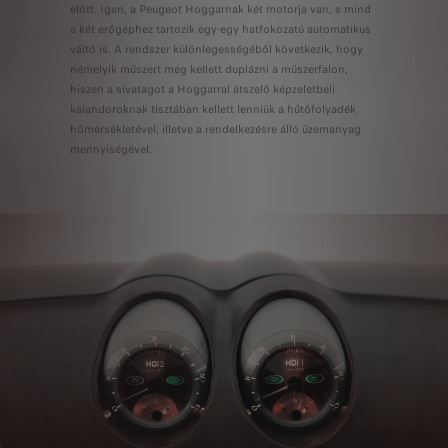
előtt. Igen, a Peugeot Hoggarnak két motorja van, s mind
a két erőgéphez tartozik egy-egy hatfokozatú automatikus
váltó is. A rendszer különlegességéből következik, hogy
némelyik műszert meg kellett duplázni a műszerfalon,
hiszen a sivatagot a Hoggarral átszelő képzeletbeli
kalandoroknak tisztában kellett lenniük a hűtőfolyadék
hőmérsékletével, illetve a rendelkezésre álló üzemanyag
mennyiségével.