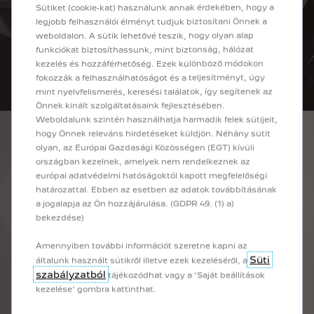
Sütiket (cookie-kat) használunk annak érdekében, hogy a
legjobb felhasználói élményt tudjuk biztosítani Önnek a
weboldalon. A sütik lehetővé teszik, hogy olyan alap
funkciókat biztosíthassunk, mint biztonság, hálózat
kezelés és hozzáférhetőség. Ezek különböző módokon
fokozzák a felhasználhatóságot és a teljesítményt, úgy
mint nyelvfelismerés, keresési találatok, így segítenek az
Önnek kínált szolgáltatásaink fejlesztésében.
Weboldalunk szintén használhatja harmadik felek sütijeit,
hogy Önnek releváns hirdetéseket küldjön. Néhány sütit
olyan, az Európai Gazdasági Közösségen (EGT) kívüli
országban kezelnek, amelyek nem rendelkeznek az
A Peugeot mérnökei még arra is figyeltek, hogy
európai adatvédelmi hatóságoktól kapott megfelelőségi
részterhelésen csak az egyik motor működjön, hiszen az
határozattal. Ebben az esetben az adatok továbbításának
1,3 tonnás Hoggar mozgatásához bőven elegendő volt az
a jogalapja az Ön hozzájárulása. (GDPR 49. (1) a)
egyik 2.2 HDI 180 lóereje és 400 Nm nyomatéka,
bekezdése)
miközben az aktuális emissziót és fogyasztást az egyik
motor pihentetésével gyakorlatilag meg lehetett felezni.
Amennyiben további információt szeretne kapni az
Süti
általunk használt sütikről illetve ezek kezeléséről, a
Nem volt kevésbé különleges és igényes a futómű és a
szabályzatból
tájékozódhat vagy a ’Saját beállítások
fékrendszer sem. A Hoggarban elől-hátul kettős
kezelése’ gombra kattinthat.
keresztlengőkaros felfüggesztést találunk – mai napig ez a
legkifinomultabb futómű. Sőt, a fék is ikerrendszer, hiszen