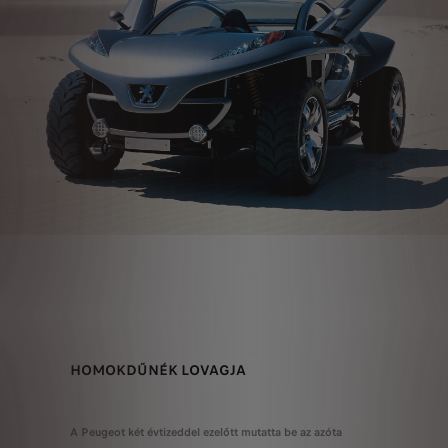
HOMOKDŰNÉK LOVAGJA
A Peugeot két évtizeddel ezelőtt mutatta be az azóta