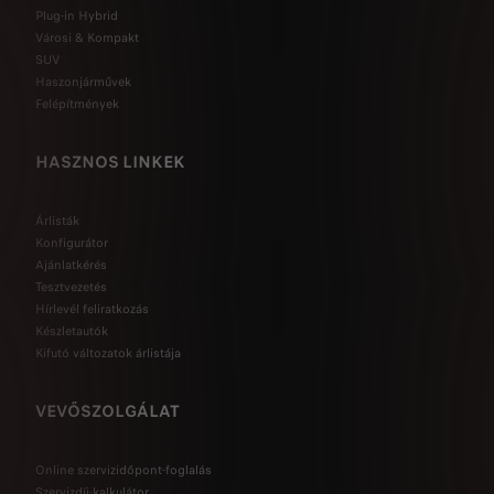
Plug-in Hybrid
Városi & Kompakt
SUV
Haszonjárművek
Felépítmények
HASZNOS LINKEK
Árlisták
Konfigurátor
Ajánlatkérés
Tesztvezetés
Hírlevél feliratkozás
Készletautók
Kifutó változatok árlistája
VEVŐSZOLGÁLAT
Online szervizidőpont-foglalás
Szervizdíj-kalkulátor