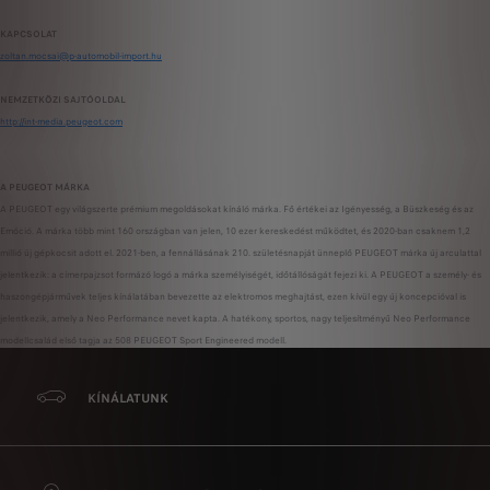
KAPCSOLAT
zoltan.mocsai@p-automobil-import.hu
NEMZETKÖZI SAJTÓOLDAL
http://int-media.peugeot.com
A PEUGEOT MÁRKA
A PEUGEOT egy világszerte prémium megoldásokat kínáló márka. Fő értékei az Igényesség, a Büszkeség és az
Emóció. A márka több mint 160 országban van jelen, 10 ezer kereskedést működtet, és 2020-ban csaknem 1,2
millió új gépkocsit adott el. 2021-ben, a fennállásának 210. születésnapját ünneplő PEUGEOT márka új arculattal
jelentkezik: a címerpajzsot formázó logó a márka személyiségét, időtállóságát fejezi ki. A PEUGEOT a személy- és
haszongépjárművek teljes kínálatában bevezette az elektromos meghajtást, ezen kívül egy új koncepcióval is
jelentkezik, amely a Neo Performance nevet kapta. A hatékony, sportos, nagy teljesítményű Neo Performance
modellcsalád első tagja az 508 PEUGEOT Sport Engineered modell.
KÍNÁLATUNK