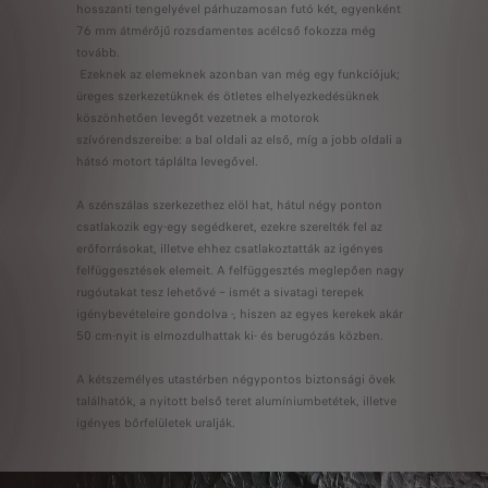
hosszanti tengelyével párhuzamosan futó két, egyenként
76 mm átmérőjű rozsdamentes acélcső fokozza még
tovább.
Ezeknek az elemeknek azonban van még egy funkciójuk;
üreges szerkezetüknek és ötletes elhelyezkedésüknek
köszönhetően levegőt vezetnek a motorok
szívórendszereibe: a bal oldali az első, míg a jobb oldali a
hátsó motort táplálta levegővel.
A szénszálas szerkezethez elöl hat, hátul négy ponton
csatlakozik egy-egy segédkeret, ezekre szerelték fel az
erőforrásokat, illetve ehhez csatlakoztatták az igényes
felfüggesztések elemeit. A felfüggesztés meglepően nagy
rugóutakat tesz lehetővé – ismét a sivatagi terepek
igénybevételeire gondolva -, hiszen az egyes kerekek akár
50 cm-nyit is elmozdulhattak ki- és berugózás közben.
A kétszemélyes utastérben négypontos biztonsági övek
találhatók, a nyitott belső teret alumíniumbetétek, illetve
igényes bőrfelületek uralják.