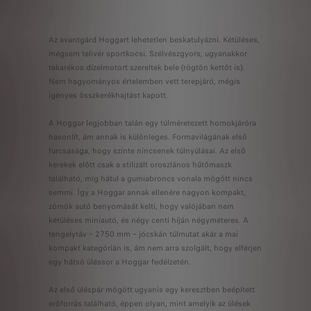
Az avantgárd Hoggart lehetetlen beskatulyázni. Kétüléses,
mégsem telivér sportkocsi. Szélvészgyors, ugyanakkor
takarékos dízelmotort szereltek bele (rögtön kettőt is).
Nem hagyományos értelemben vett terepjáró, mégis
igényes összkerékhajtást kapott.
A Hoggar legjobban talán egy túlméretezett homokjáróra
hasonlít, ám annak is különleges. Formavilágának első
furcsasága, hogy szinte nincsenek túlnyúlásai. Az első
kerekek előtt csak a stilizált oroszlános hűtőmaszk
található, míg hátul a gumiabroncs vonala mögött nincs
semmi. Így a Hoggar annak ellenére nagyon kompakt,
zömök autó benyomását kelti, hogy valójában nem
kétüléses miniautó, és négy centi híján négyméteres. A
tengelytáv – 2750 mm – jócskán túlmutat akár a mai
kompakt kategórián is, ám nem arra szolgált, hogy elférjen
egy hátsó üléssor a Hoggar fedélzetén.
Az első üléspár mögött ugyanis egy keresztben beépített
erőforrás található, éppen olyan, mint amelyik az ülések