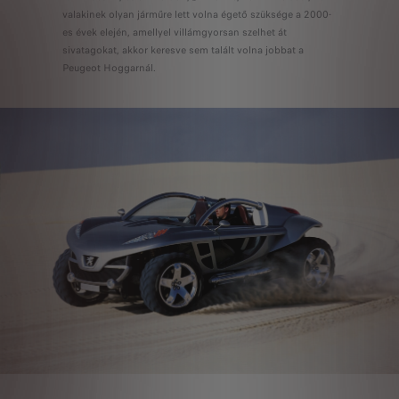
valakinek olyan járműre lett volna égető szüksége a 2000-
es évek elején, amellyel villámgyorsan szelhet át
sivatagokat, akkor keresve sem talált volna jobbat a
Peugeot Hoggarnál.