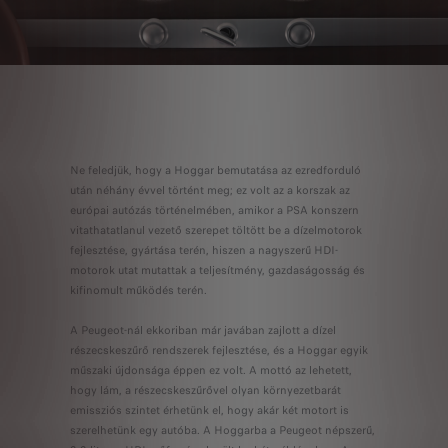
Ne feledjük, hogy a Hoggar bemutatása az ezredforduló
után néhány évvel történt meg; ez volt az a korszak az
európai autózás történelmében, amikor a PSA konszern
vitathatatlanul vezető szerepet töltött be a dízelmotorok
fejlesztése, gyártása terén, hiszen a nagyszerű HDI-
motorok utat mutattak a teljesítmény, gazdaságosság és
kifinomult működés terén.
A Peugeot-nál ekkoriban már javában zajlott a dízel
részecskeszűrő rendszerek fejlesztése, és a Hoggar egyik
műszaki újdonsága éppen ez volt. A mottó az lehetett,
hogy lám, a részecskeszűrővel olyan környezetbarát
emissziós szintet érhetünk el, hogy akár két motort is
szerelhetünk egy autóba. A Hoggarba a Peugeot népszerű,