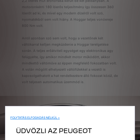
2,2 literes HDI erőforrása került be két példányban. A
motoronkénti 180 lóerős teljesítmény így összesen 360
lóerőt ad ki, és mivel egy modern dízelről volt szó,
nyomatékból sem volt hiány. A Hoggar teljes vonóereje
800 Nm volt.
Arról azonban szó sem volt, hogy a vezetőnek két
váltókarral kelljen megküzdenie a Hoggar terelgetése
során. A teljes erőátviteli egységet egy elektronikus agy
felügyelte, így amikor mindkét motor működött, akkor
mindkettő váltóműve az éppen megfelelő fokozatban volt.
A volán mögött elhelyezett váltófülekkel a vezető is
kapcsolgathatott a hat rendelkezésre álló fokozat közül, de
volt teljesen automatikus üzemmód is.
FOLYTATÁS ELFOGADÁS NÉLKÜL →
ÜDVÖZLI AZ PEUGEOT