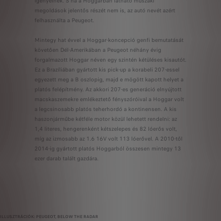
igényeinek. S ha a Hoggarban látható műszaki
megoldások jelentős részét nem is, az autó nevét azért
felhasználta a Peugeot.
Mintegy hat évvel a Hoggar-koncepció genfi bemutatását
követően Dél-Amerikában a Peugeot néhány évig
forgalmazott Hoggar néven egy szintén kétüléses kisautót.
Ez a Brazíliában gyártott kis pick-up a korabeli 207-essel
egyezett meg a B oszlopig, majd e mögött kapott helyet a
platós felépítmény. Az akkori 207-es generáció elnyújtott
macskaszemekre emlékeztető fényszóróival a Hoggar volt
a legcsinosabb platós teherhordó a kontinensen. A kis
haszonjárműbe kétféle motor közül lehetett rendelni: az
1,4 literes, hengerenként kétszelepes és 82 lóerős volt,
míg az izmosabb az 1.6 16V volt 113 lóerővel. A 2010-től
2014-ig gyártott platós Hoggarból összesen mintegy 13
ezer darab talált gazdára.
ILLUSZTRÁCIÓK: PEUGEOT, BELOW THE RADAR