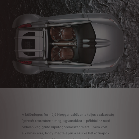
A különleges formájú Hoggar valóban a teljes szabadság
ígéretét testesítette meg, ugyanakkor – például az autó
oldalán végigfutó kipufogórendszer miatt – nem volt
alkalmas arra, hogy megfeleljen a szürke hétköznapok