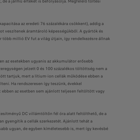
e a jármű értékét is befolyásolja. Megfelelő töltési
ókapacitása az eredeti 76 százalékára csökkent), addig a
kot veszítenek áramtároló képességükből. A gyártók és
öbb millió EV fut a világ útjain, így rendelkezésre állnak
ekben az esetekben ugyanis az akkumulátor erősebb
zeregységen jelzett 0 és 100 százalékos töltöttség nem a
özött tartjuk, mert a lítium-ion cellák működése ebben a
lteni. Ha rendszeresen így teszünk, évekkel
ebben az esetben sem ajánlott teljesen feltöltött vagy
ítményű DC villámtöltőn fél óra alatt feltölthető, de a
gyengítik a cellák szerkezetét. Ajánlott tehát a
ssabb ugyan, de egyben kíméletesebb is, mert így kevésbé