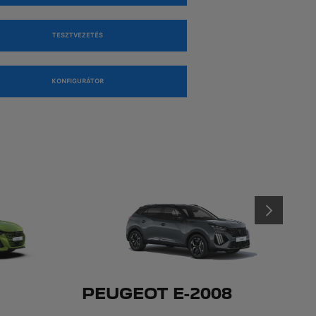
TESZTVEZETÉS
KONFIGURÁTOR
KÖVETKEZŐ
PEUGEOT E-2008
P