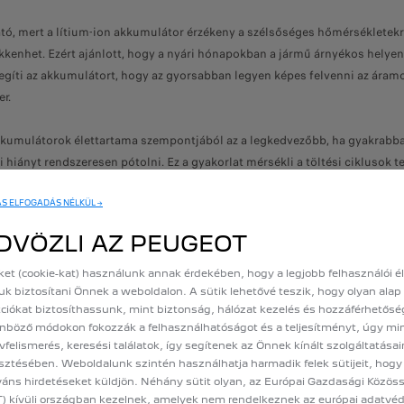
 mert a lítium-ion akkumulátor érzékeny a szélsőséges hőmérsékletekre.
sökkenhet. Ezért ajánlott, hogy a nyári hónapokban a jármű árnyékos hely
elegíti az akkumulátort, hogy az gyorsabban legyen képes felvenni az áram
r.
kkumulátorok élettartama szempontjából az a legkedvezőbb, ha gyakrabban
 hiányt rendszeresen pótolni. Ez a gyakorlat mérsékli a töltési ciklusok te
 töltik az akkumulátort – a legnagyobb igénybevételt jelentik, így ezeket 
ÁS ELFOGADÁS NÉLKÜL →
etőséget kínál időzített töltésre. Ezt a funkciót érdemes használni, külö
DVÖZLI AZ PEUGEOT
em olcsóbb is lehet, hiszen az éjszakai áram sok helyen kevesebbe kerül.
 hogy nem célszerű 100 százalékig tölteni az EV-t, természetesen vannak ki
ket (cookie-kat) használunk annak érdekében, hogy a legjobb felhasználói 
uk biztosítani Önnek a weboldalon. A sütik lehetővé teszik, hogy olyan alap
ciókat biztosíthassunk, mint biztonság, hálózat kezelés és hozzáférhetősé
nböző módokon fokozzák a felhasználhatóságot és a teljesítményt, úgy mi
akkumulátor védelméhez. A regeneratív fékezés például nemcsak energiát 
vfelismerés, keresési találatok, így segítenek az Önnek kínált szolgáltatása
ítás kíméli az akkumulátort, különösen hosszabb emelkedőkön vagy forró 
esztésében. Weboldalunk szintén használhatja harmadik felek sütijeit, hog
.
váns hirdetéseket küldjön. Néhány sütit olyan, az Európai Gazdasági Közö
) kívüli országban kezelnek, amelyek nem rendelkeznek az európai adatvé