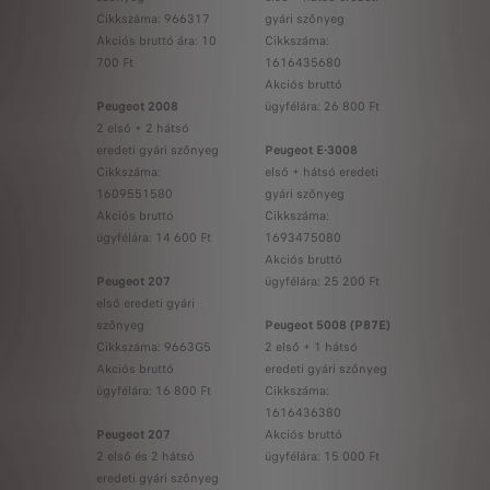
Cikkszáma: 966317
gyári szőnyeg
Akciós bruttó ára: 10
Cikkszáma:
700 Ft
1616435680
Akciós bruttó
Peugeot 2008
ügyfélára: 26 800 Ft
2 első + 2 hátsó
eredeti gyári szőnyeg
Peugeot E-3008
Cikkszáma:
első + hátsó eredeti
1609551580
gyári szőnyeg
Akciós bruttó
Cikkszáma:
ügyfélára: 14 600 Ft
1693475080
Akciós bruttó
Peugeot 207
ügyfélára: 25 200 Ft
első eredeti gyári
szőnyeg
Peugeot 5008 (P87E)
Cikkszáma: 9663G5
2 első + 1 hátsó
Akciós bruttó
eredeti gyári szőnyeg
ügyfélára: 16 800 Ft
Cikkszáma:
1616436380
Peugeot 207
Akciós bruttó
2 első és 2 hátsó
ügyfélára: 15 000 Ft
eredeti gyári szőnyeg