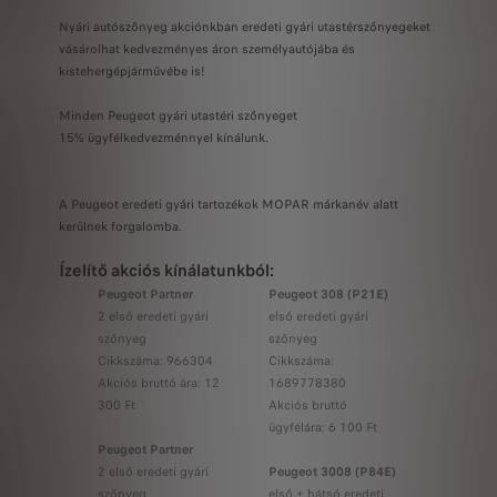
Nyári autószőnyeg akciónkban eredeti gyári utastérszőnyegeket
vásárolhat kedvezményes áron személyautójába és
kistehergépjárművébe is!
Minden Peugeot gyári utastéri szőnyeget
15% ügyfélkedvezménnyel kínálunk.
A Peugeot eredeti gyári tartozékok MOPAR márkanév alatt
kerülnek forgalomba.
Ízelítő akciós kínálatunkból:
Peugeot Partner
Peugeot 308 (P21E)
2 első eredeti gyári
első eredeti gyári
szőnyeg
szőnyeg
Cikkszáma: 966304
Cikkszáma:
Akciós bruttó ára: 12
1689778380
300 Ft
Akciós bruttó
ügyfélára: 6 100 Ft
Peugeot Partner
2 első eredeti gyári
Peugeot 3008 (P84E)
szőnyeg
első + hátsó eredeti