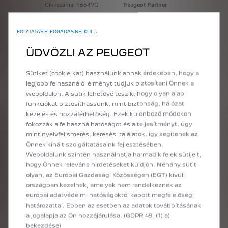
Cikkszáma: 9664VG
Peugeot Partner
Akciós bruttó
Tepee (B9)
ügyfélára: 12 600 Ft
2 első + 2 hátsó
FOLYTATÁS ELFOGADÁS NÉLKÜL →
eredeti gyári szőnyeg
Peugeot 208 (P21E)
Cikkszáma:
ÜDVÖZLI AZ PEUGEOT
2 első + 2 hátsó
1609351980
eredeti gyári szőnyeg
Akciós bruttó
Sütiket (cookie-kat) használunk annak érdekében, hogy a
Cikkszáma:
ügyfélára: 24700 Ft
legjobb felhasználói élményt tudjuk biztosítani Önnek a
1691343880
weboldalon. A sütik lehetővé teszik, hogy olyan alap
Akciós bruttó
Peugeot Partner
funkciókat biztosíthassunk, mint biztonság, hálózat
ügyfélára: 12 600 Ft
Tepee (B9)
kezelés és hozzáférhetőség. Ezek különböző módokon
2 első + 1 hátsó
fokozzák a felhasználhatóságot és a teljesítményt, úgy
Peugeot 2008 (P24E)
eredeti gyári szőnyeg
mint nyelvfelismerés, keresési találatok, így segítenek az
első eredeti gyári
Cikkszáma:
Önnek kínált szolgáltatásaink fejlesztésében.
szőnyeg
1609072780
Weboldalunk szintén használhatja harmadik felek sütijeit,
Cikkszáma:
Akciós bruttó
hogy Önnek releváns hirdetéseket küldjön. Néhány sütit
1691353580
ügyfélára: 26 500 Ft
olyan, az Európai Gazdasági Közösségen (EGT) kívüli
Akciós bruttó
országban kezelnek, amelyek nem rendelkeznek az
ügyfélára: 9 400 Ft
európai adatvédelmi hatóságoktól kapott megfelelőségi
határozattal. Ebben az esetben az adatok továbbításának
a jogalapja az Ön hozzájárulása. (GDPR 49. (1) a)
bekezdése)
* Az akciós kedvezmény a P Automobil Import Kft. által forgalmazott összes Mopar