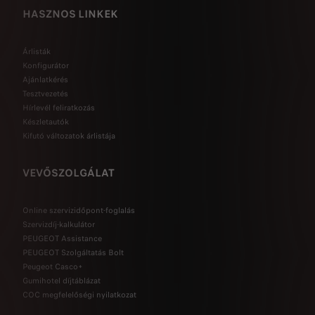
HASZNOS LINKEK
Árlisták
Konfigurátor
Ajánlatkérés
Tesztvezetés
Hírlevél feliratkozás
Készletautók
Kifutó változatok árlistája
VEVŐSZOLGÁLAT
Online szervizidőpont-foglalás
Szervizdíj-kalkulátor
PEUGEOT Assistance
PEUGEOT Szolgáltatás Bolt
Peugeot Casco+
Gumihotel díjtáblázat
COC megfelelőségi nyilatkozat