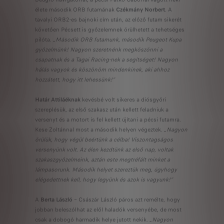
élete második ORB futamának
Czékmány Norbert
. A
tavalyi ORB2-es bajnoki cím után, az előző futam sikerét
követően Pécsett is győzelemnek örülhetett a tehetséges
pilóta.
„Második ORB futamunk, második Peugeot Kupa
győzelmünk! Nagyon szeretnénk megköszönni a
csapatnak és a Tagai Racing-nek a segítséget! Nagyon
hálás vagyok és köszönöm mindenkinek, aki ahhoz
hozzátett, hogy itt lehessünk!”
Határ Attiláéknak
kevésbé volt sikeres a diósgyőri
szereplésük, az első szakasz után kellett feladniuk a
versenyt és a motort is fel kellett újítani a pécsi futamra.
Kese Zoltánnal most a második helyen végeztek.
„Nagyon
örülük, hogy végül beértünk a célba! Viszontagságos
versenyünk volt. Az élen kezdtünk az első nap, voltak
szakaszgyőzelmeink, aztán este megtréfált minket a
lámpasorunk. Második helyet szereztük meg, úgyhogy
elégedettnek kell, hogy legyünk és azok is vagyunk!”
A
Berta László
– Császár László páros azt remélte, hogy
jobban beleszólhat az elől haladók versenyébe, de most
csak a dobogó harmadik helye jutott nekik.
„Nagyon