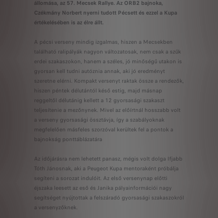
állomása, az 57. Mecsek Rallye. Az ORB2 bajnoka,
Czékmány Norbert nyerni tudott Pécsett és ezzel a Kupa
értékelésében is az élre állt.
A pécsi verseny mindig izgalmas, hiszen a Mecsekben
található ralipályák nagyon változatosak, nem csak a szűk
erdei szakaszokon, hanem a széles, jó minőségű utakon is
gyorsan kell tudni autóznia annak, aki jó eredményt
szeretne elérni. Kompakt versenyt raktak össze a rendezők,
hiszen péntek délutántól késő estig, majd másnap
reggeltől délutánig kellett a 12 gyorsasági szakaszt
teljesítenie a mezőnynek. Mivel az előírtnál hosszabb volt
a verseny gyorsasági össztávja, így a szabályoknak
megfelelően másfeles szorzóval kerültek fel a pontok a
bajnokság ponttáblázatára
Az időjárásra nem lehetett panasz, mégis volt dolga Ifjabb
Tóth Jánosnak, aki a Peugeot Kupa mentoraként próbálja
segíteni a sorozat indulóit. Az első versenynap előtti
éjszaka leesett az eső és Janika pályainformációi nagy
segítséget nyújtottak a felszáradó gyorsasági szakaszokról
a versenyzőknek.