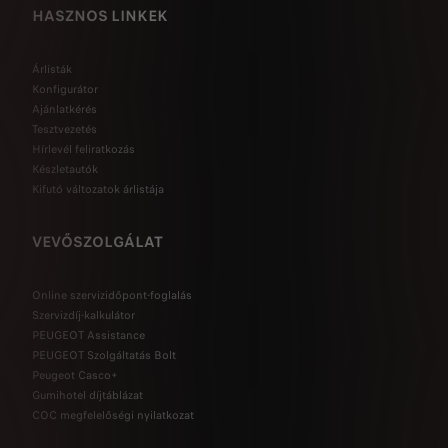
HASZNOS LINKEK
Árlisták
Konfigurátor
Ajánlatkérés
Tesztvezetés
Hírlevél feliratkozás
Készletautók
Kifutó változatok árlistája
VEVŐSZOLGÁLAT
Online szervizidőpont-foglalás
Szervizdíj-kalkulátor
PEUGEOT Assistance
PEUGEOT Szolgáltatás Bolt
Peugeot Casco+
Gumihotel díjtáblázat
COC megfelelőségi nyilatkozat